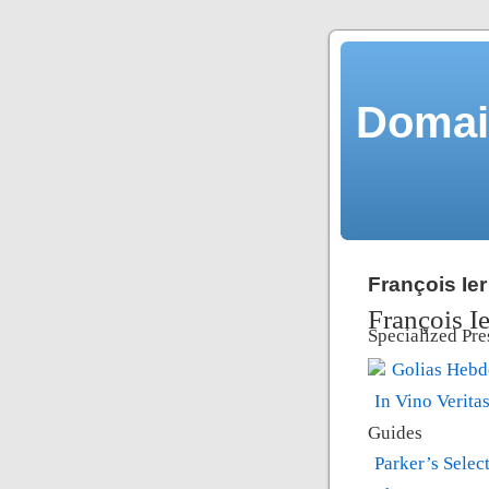
Domain
François Ie
François I
Specialized Pre
Golias Hebd
In Vino Verita
Guides
Parker’s Selec