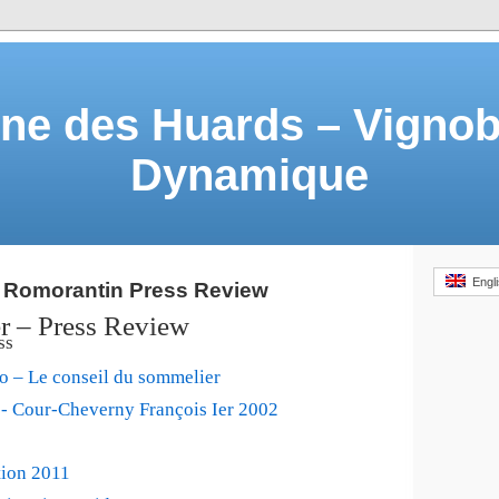
e des Huards – Vignob
Dynamique
Engli
r Romorantin Press Review
er – Press Review
ss
o – Le conseil du sommelier
s- Cour-Cheverny François Ier 2002
tion 2011