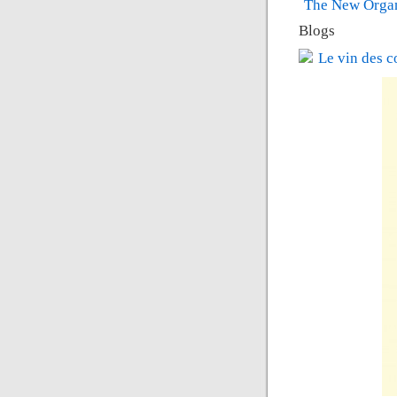
The New Orga
Blogs
Le vin des c